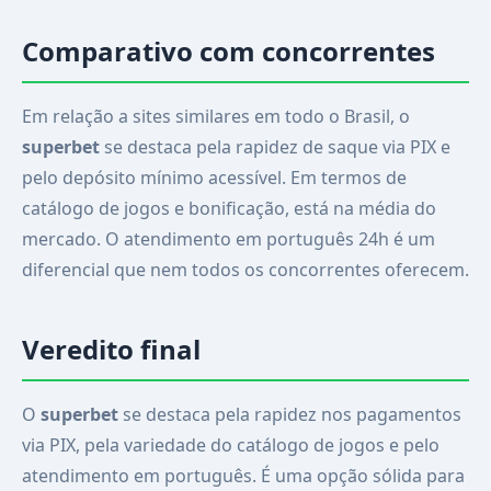
Comparativo com concorrentes
Em relação a sites similares em todo o Brasil, o
superbet
se destaca pela rapidez de saque via PIX e
pelo depósito mínimo acessível. Em termos de
catálogo de jogos e bonificação, está na média do
mercado. O atendimento em português 24h é um
diferencial que nem todos os concorrentes oferecem.
Veredito final
O
superbet
se destaca pela rapidez nos pagamentos
via PIX, pela variedade do catálogo de jogos e pelo
atendimento em português. É uma opção sólida para