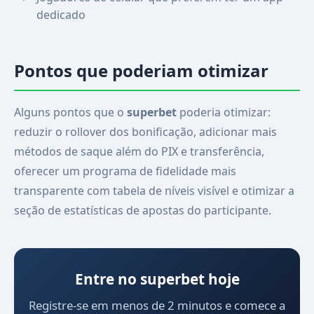
dedicado
Pontos que poderiam otimizar
Alguns pontos que o
superbet
poderia otimizar:
reduzir o rollover dos bonificação, adicionar mais
métodos de saque além do PIX e transferência,
oferecer um programa de fidelidade mais
transparente com tabela de níveis visível e otimizar a
seção de estatísticas de apostas do participante.
Entre no superbet hoje
Registre-se em menos de 2 minutos e comece a