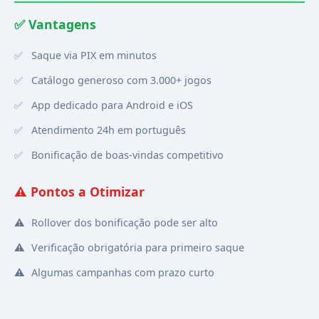
✅ Vantagens
Saque via PIX em minutos
Catálogo generoso com 3.000+ jogos
App dedicado para Android e iOS
Atendimento 24h em português
Bonificação de boas-vindas competitivo
⚠️ Pontos a Otimizar
Rollover dos bonificação pode ser alto
Verificação obrigatória para primeiro saque
Algumas campanhas com prazo curto