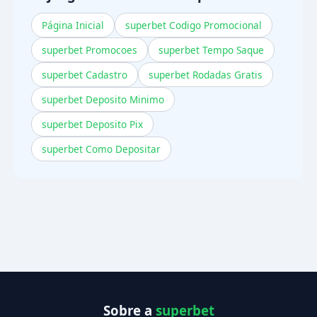
Página Inicial
superbet Codigo Promocional
superbet Promocoes
superbet Tempo Saque
superbet Cadastro
superbet Rodadas Gratis
superbet Deposito Minimo
superbet Deposito Pix
superbet Como Depositar
Sobre a
superbet