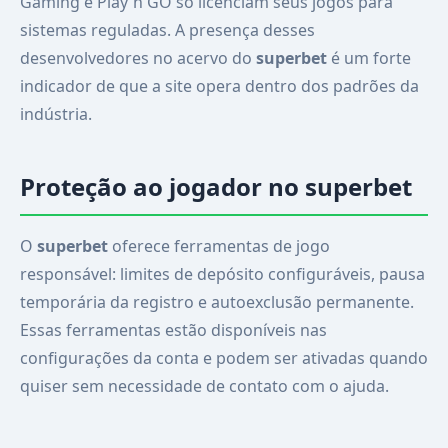
Gaming e Play'n GO só licenciam seus jogos para
sistemas reguladas. A presença desses
desenvolvedores no acervo do
superbet
é um forte
indicador de que a site opera dentro dos padrões da
indústria.
Proteção ao jogador no superbet
O
superbet
oferece ferramentas de jogo
responsável: limites de depósito configuráveis, pausa
temporária da registro e autoexclusão permanente.
Essas ferramentas estão disponíveis nas
configurações da conta e podem ser ativadas quando
quiser sem necessidade de contato com o ajuda.