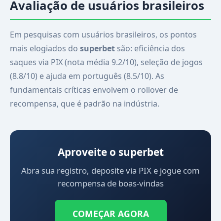
Avaliação de usuários brasileiros
Em pesquisas com usuários brasileiros, os pontos
mais elogiados do
superbet
são: eficiência dos
saques via PIX (nota média 9.2/10), seleção de jogos
(8.8/10) e ajuda em português (8.5/10). As
fundamentais críticas envolvem o rollover de
recompensa, que é padrão na indústria.
Aproveite o superbet
Abra sua registro, deposite via PIX e jogue com
recompensa de boas-vindas
COMEÇAR AGORA