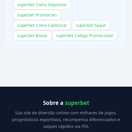
superbet Como Depositar
superbet Promocoes
superbet Como Cadastrar
superbet Saque
superbet Bonus
superbet Codigo Promocional
Sobre a
superbet
Sua site de diversão online com milhares de jogos,
prognósticos esportivos, recompensa diferenciados e
saques rápidos via PIX.