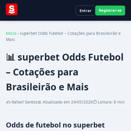
Registrar-se
Entrar
Início
›
superbet Odds Futebol – Cotações para Brasileirão e
Mais
📊 superbet Odds Futebol
– Cotações para
Brasileirão e Mais
✍️ Rafael Santos
📅 Atualizado em 24/05/2026
⏱️ Leitura: 8 min
Odds de futebol no superbet