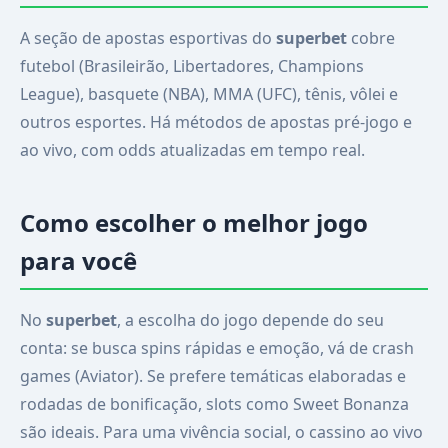
A seção de apostas esportivas do
superbet
cobre
futebol (Brasileirão, Libertadores, Champions
League), basquete (NBA), MMA (UFC), tênis, vôlei e
outros esportes. Há métodos de apostas pré-jogo e
ao vivo, com odds atualizadas em tempo real.
Como escolher o melhor jogo
para você
No
superbet
, a escolha do jogo depende do seu
conta: se busca spins rápidas e emoção, vá de crash
games (Aviator). Se prefere temáticas elaboradas e
rodadas de bonificação, slots como Sweet Bonanza
são ideais. Para uma vivência social, o cassino ao vivo