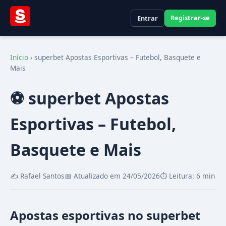
Registrar-se
Entrar
Início
›
superbet Apostas Esportivas – Futebol, Basquete e
Mais
⚽ superbet Apostas
Esportivas – Futebol,
Basquete e Mais
✍️ Rafael Santos
📅 Atualizado em 24/05/2026
⏱️ Leitura: 6 min
Apostas esportivas no superbet