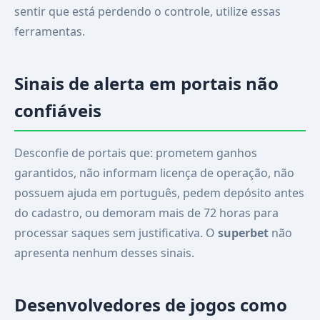
sentir que está perdendo o controle, utilize essas
ferramentas.
Sinais de alerta em portais não
confiáveis
Desconfie de portais que: prometem ganhos
garantidos, não informam licença de operação, não
possuem ajuda em português, pedem depósito antes
do cadastro, ou demoram mais de 72 horas para
processar saques sem justificativa. O
superbet
não
apresenta nenhum desses sinais.
Desenvolvedores de jogos como