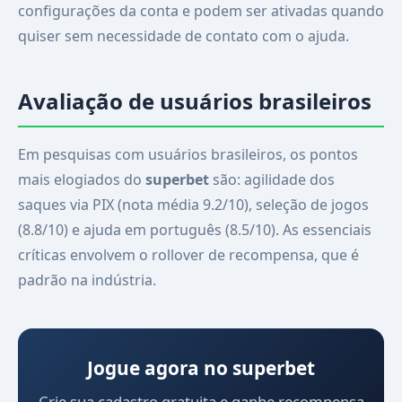
configurações da conta e podem ser ativadas quando
quiser sem necessidade de contato com o ajuda.
Avaliação de usuários brasileiros
Em pesquisas com usuários brasileiros, os pontos
mais elogiados do
superbet
são: agilidade dos
saques via PIX (nota média 9.2/10), seleção de jogos
(8.8/10) e ajuda em português (8.5/10). As essenciais
críticas envolvem o rollover de recompensa, que é
padrão na indústria.
Jogue agora no superbet
Crie sua cadastro gratuita e ganhe recompensa