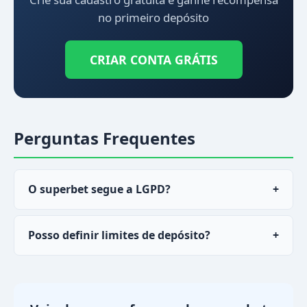
no primeiro depósito
CRIAR CONTA GRÁTIS
Perguntas Frequentes
O superbet segue a LGPD?
+
Sim, a site segue as diretrizes da Lei Geral de
Posso definir limites de depósito?
+
Proteção de Dados para tratamento de
informações pessoais.
Sim, o
superbet
permite configurar limites
diários, semanais e mensais de depósito.