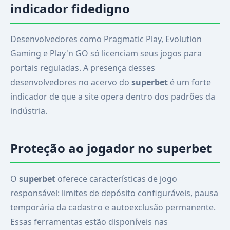
indicador fidedigno
Desenvolvedores como Pragmatic Play, Evolution
Gaming e Play'n GO só licenciam seus jogos para
portais reguladas. A presença desses
desenvolvedores no acervo do
superbet
é um forte
indicador de que a site opera dentro dos padrões da
indústria.
Proteção ao jogador no superbet
O
superbet
oferece características de jogo
responsável: limites de depósito configuráveis, pausa
temporária da cadastro e autoexclusão permanente.
Essas ferramentas estão disponíveis nas