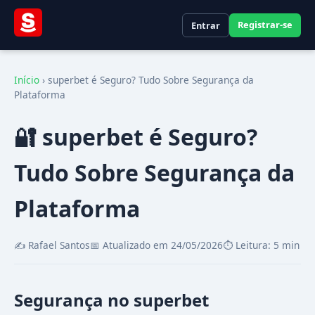
Registrar-se
Entrar
Início
›
superbet é Seguro? Tudo Sobre Segurança da
Plataforma
🔐 superbet é Seguro?
Tudo Sobre Segurança da
Plataforma
✍️ Rafael Santos
📅 Atualizado em 24/05/2026
⏱️ Leitura: 5 min
Segurança no superbet