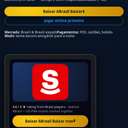
Baixar ABrasil Baixar
⬇️
Jogar online primeiro
Mercado:
Brasil & Brasil expats
Pagamentos:
PIX, cartões, boleto
Modo:
tema escuro amigável para a noite
4.6 / 5
★ rating from Brasil players
– Android
ABrasil + iOS PWA installs counted together
⬇️
Baixar ABrasil Baixar now