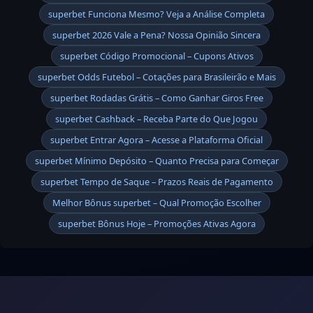
superbet Funciona Mesmo? Veja a Análise Completa
superbet 2026 Vale a Pena? Nossa Opinião Sincera
superbet Código Promocional – Cupons Ativos
superbet Odds Futebol – Cotações para Brasileirão e Mais
superbet Rodadas Grátis – Como Ganhar Giros Free
superbet Cashback – Receba Parte do Que Jogou
superbet Entrar Agora – Acesse a Plataforma Oficial
superbet Mínimo Depósito – Quanto Precisa para Começar
superbet Tempo de Saque – Prazos Reais de Pagamento
Melhor Bônus superbet – Qual Promoção Escolher
superbet Bônus Hoje – Promoções Ativas Agora