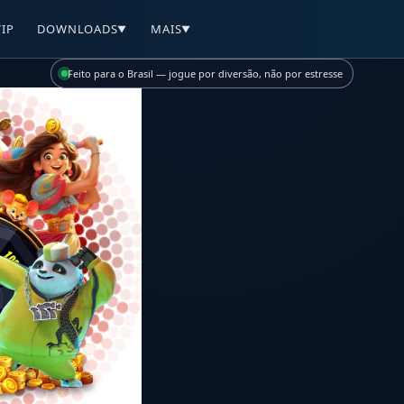
VIP
DOWNLOADS
MAIS
Feito para o Brasil — jogue por diversão, não por estresse