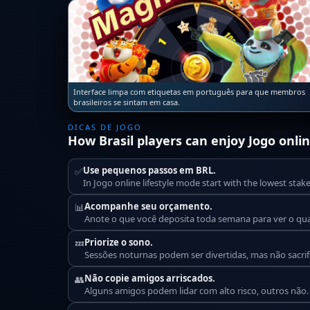
Interface limpa com etiquetas em português para que membros
brasileiros se sintam em casa.
DICAS DE JOGO
How Brasil players can enjoy Jogo online
Use pequenos passos em BRL.
✅
In Jogo online lifestyle mode start with the lowest sta
Acompanhe seu orçamento.
📊
Anote o que você deposita toda semana para ver o qua
Priorize o sono.
💤
Sessões noturnas podem ser divertidas, mas não sacrif
Não copie amigos arriscados.
👥
Alguns amigos podem lidar com alto risco, outros não.