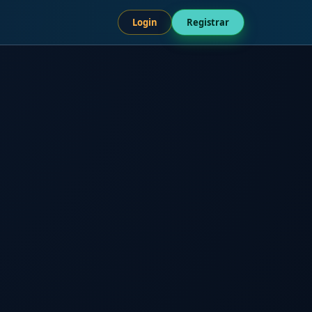
Login
Registrar