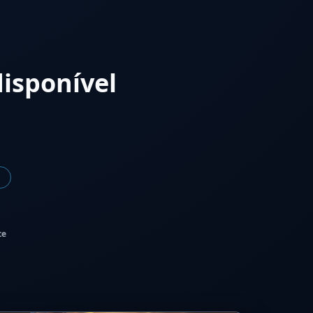
isponível
te