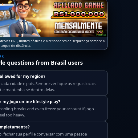
troles BRL, limites básicos e alternadores de segurança sempre a
toque de distância.
ES
yle questions from Brasil users
e allowed for my region?
 cada cidade e país. Sempre verifique as regras locais
et e mantenha-se dentro delas.
 my Jogo online lifestyle play?
 cooling breaks and even freeze your account if Jogo
feel too heavy.
completamente?
p, fechar sua perfil e conversar com uma pessoa