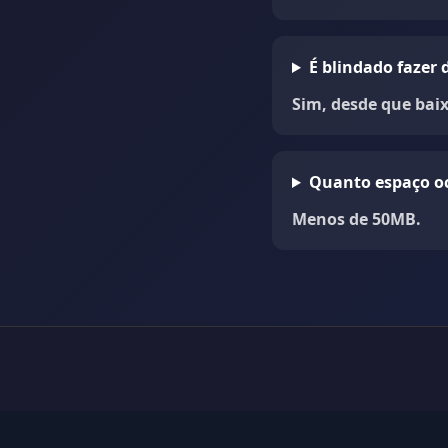
É blindado fazer
Sim, desde que baix
Quanto espaço o
Menos de 50MB.