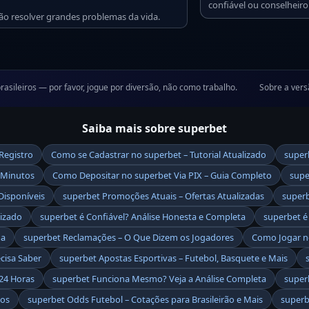
confiável ou conselheiro 
ão resolver grandes problemas da vida.
rasileiros — por favor, jogue por diversão, não como trabalho.
Sobre a vers
Saiba mais sobre superbet
Registro
Como se Cadastrar no superbet – Tutorial Atualizado
super
 Minutos
Como Depositar no superbet Via PIX – Guia Completo
supe
Disponíveis
superbet Promoções Atuais – Ofertas Atualizadas
superb
lizado
superbet é Confiável? Análise Honesta e Completa
superbet é
da
superbet Reclamações – O Que Dizem os Jogadores
Como Jogar no
cisa Saber
superbet Apostas Esportivas – Futebol, Basquete e Mais
24 Horas
superbet Funciona Mesmo? Veja a Análise Completa
super
vos
superbet Odds Futebol – Cotações para Brasileirão e Mais
superb