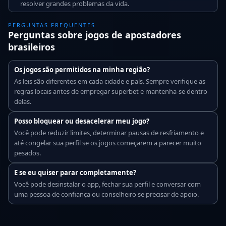
resolver grandes problemas da vida.
PERGUNTAS FREQUENTES
Perguntas sobre jogos de apostadores
brasileiros
Os jogos são permitidos na minha região?
As leis são diferentes em cada cidade e país. Sempre verifique as
regras locais antes de empregar superbet e mantenha-se dentro
delas.
Posso bloquear ou desacelerar meu jogo?
Você pode reduzir limites, determinar pausas de resfriamento e
até congelar sua perfil se os jogos começarem a parecer muito
pesados.
E se eu quiser parar completamente?
Você pode desinstalar o app, fechar sua perfil e conversar com
uma pessoa de confiança ou conselheiro se precisar de apoio.