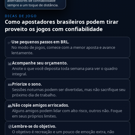
alternadores de confiabilidade
sempre a um toque de distância.
DICAS DE JOGO
Como apostadores brasileiros podem tirar
proveito os jogos com confiabilidade
Use pequenos passos em BRL.
✅
No modo de jogos, comece com a menor aposta e avance
lentamente.
Acompanhe seu orçamento.
📊
Anote o que você deposita toda semana para ver o quadro
integral.
Priorize o sono.
💤
Sessões noturnas podem ser divertidas, mas não sacrifique seu
próximo dia de trabalho.
Não copie amigos arriscados.
👥
Alguns amigos podem lidar com alto risco, outros não. Foque
em seus próprios limites.
Lembre-se do objetivo.
🧭
O objetivo é recreação e um pouco de emoção extra, não