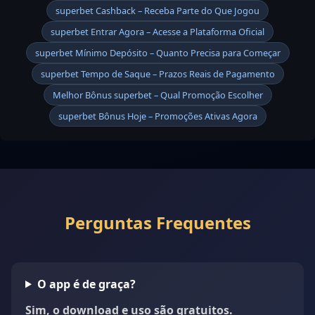
superbet Cashback – Receba Parte do Que Jogou
superbet Entrar Agora – Acesse a Plataforma Oficial
superbet Mínimo Depósito – Quanto Precisa para Começar
superbet Tempo de Saque – Prazos Reais de Pagamento
Melhor Bônus superbet – Qual Promoção Escolher
superbet Bônus Hoje – Promoções Ativas Agora
Perguntas Frequentes
O app é de graça?
Sim, o download e uso são gratuitos.