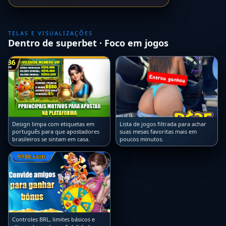
TELAS E VISUALIZAÇÕES
Dentro de superbet · Foco em jogos
Design limpa com etiquetas em
Lista de jogos filtrada para achar
português para que apostadores
suas mesas favoritas mais em
brasileiros se sintam em casa.
poucos minutos.
Controles BRL, limites básicos e